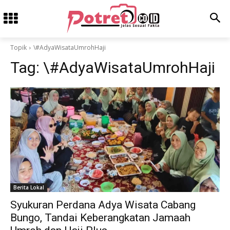
Topik
\#AdyaWisataUmrohHaji
Tag:
\#AdyaWisataUmrohHaji
Berita Lokal
Syukuran Perdana Adya Wisata Cabang
Bungo, Tandai Keberangkatan Jamaah