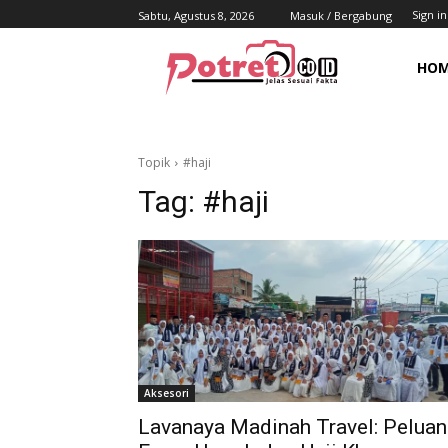
Sign in
Sabtu, Agustus 8, 2026
Masuk / Bergabung
HO
Topik
#haji
Tag:
#haji
Aksesori
Lavanaya Madinah Travel: Peluan