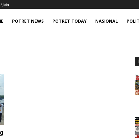
 / Join
ME
POTRET NEWS
POTRET TODAY
NASIONAL
POLIT
g