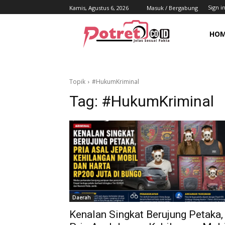
Sign in
Kamis, Agustus 6, 2026
Masuk / Bergabung
HO
Topik
#HukumKriminal
Tag:
#HukumKriminal
Daerah
Kenalan Singkat Berujung Petaka,