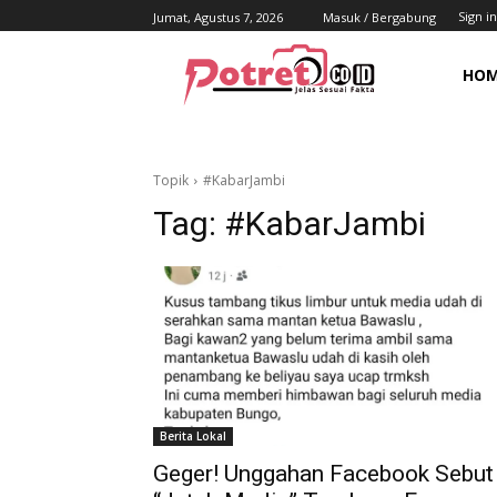
Sign in
Jumat, Agustus 7, 2026
Masuk / Bergabung
HO
Topik
#KabarJambi
Tag:
#KabarJambi
Berita Lokal
Geger! Unggahan Facebook Sebut