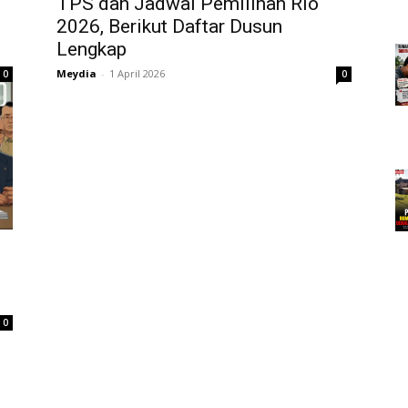
TPS dan Jadwal Pemilihan Rio
2026, Berikut Daftar Dusun
Lengkap
Meydia
-
1 April 2026
0
0
0