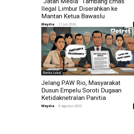
“Jatah Media” Tambang Emas
Ilegal Limbur Diserahkan ke
Mantan Ketua Bawaslu
Meydia
-
21 Juli 2026
Berita Lokal
Jelang PAW Rio, Masyarakat
Dusun Empelu Soroti Dugaan
Ketidaknetralan Panitia
Meydia
-
8 Agustus 2025