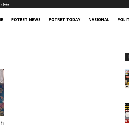
 / Join
ME
POTRET NEWS
POTRET TODAY
NASIONAL
POLIT
a
ah