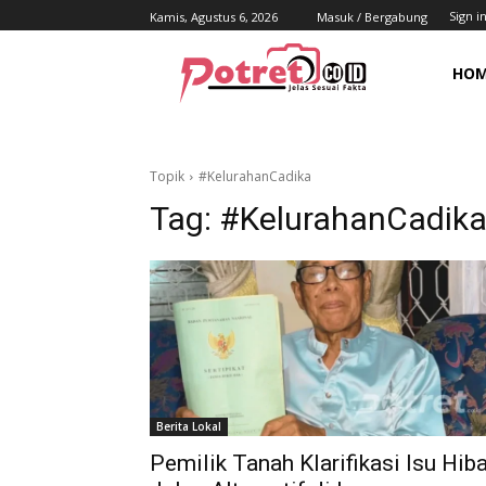
Sign in
Kamis, Agustus 6, 2026
Masuk / Bergabung
HO
Topik
#KelurahanCadika
Tag:
#KelurahanCadik
Berita Lokal
Pemilik Tanah Klarifikasi Isu Hib