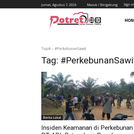
Sign in
Jumat, Agustus 7, 2026
Masuk / Bergabung
HO
Topik
#PerkebunanSawit
Tag:
#PerkebunanSawi
Berita Lokal
Insiden Keamanan di Perkebunan