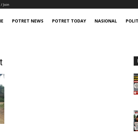
 / Join
ME
POTRET NEWS
POTRET TODAY
NASIONAL
POLIT
t