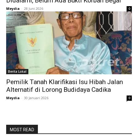
Didalami, Belum Ada Bukti Korban Begal
Meydia
-
28 Juni 2026
0
Berita Lokal
Pemilik Tanah Klarifikasi Isu Hibah Jalan
Alternatif di Lorong Budidaya Cadika
Meydia
-
30 Januari 2026
0
MOST READ