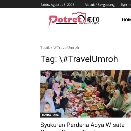
Sign in
Sabtu, Agustus 8, 2026
Masuk / Bergabung
HO
Topik
\#TravelUmroh
Tag:
\#TravelUmroh
Berita Lokal
Syukuran Perdana Adya Wisata