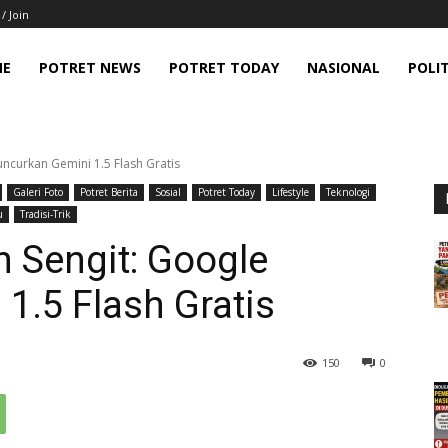
 / Join
ME
POTRET NEWS
POTRET TODAY
NASIONAL
POLIT
uncurkan Gemini 1.5 Flash Gratis
Galeri Foto
Potret Berita
Sosial
Potret Today
Lifestyle
Teknologi
u
Tradisi-Trik
 Sengit: Google
1.5 Flash Gratis
150
0