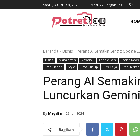
Sign in
Sabtu, Agustus 8, 2026
Masuk / Bergabung
HO
Beranda
Bisnis
Perang AI Semakin Sengit: Google L
Bisnis
Manajemen
Nasional
Pendidikan
Potret News
Tren Harian
Style
Gaya Hidup
Tips Gaya
Tren Terbar
Perang AI Semakin
Luncurkan Gemini 
By
Meydia
28 Juli 2024
Bagikan