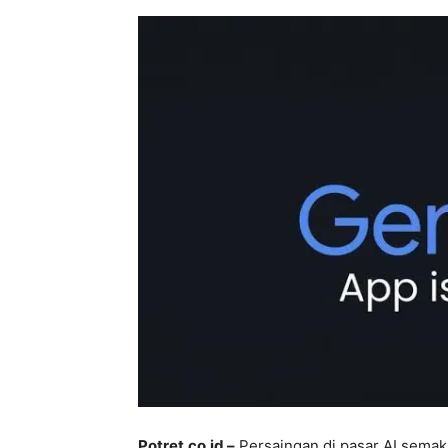
Potret.co.id –
Persaingan di pasar AI semak