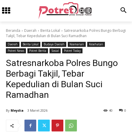
Beranda
Daerah
Berita Lokal
Satresnarkoba Polres Bungo Berbagi
Takjil, Tebar Kepedulian di Bulan Suci Ramadhan
Daerah
Berita Lokal
Budaya Daerah
Keamanan
Kesehatan
Potret News
Potret Berita
Sosial
Potret Today
Satresnarkoba Polres Bungo
Berbagi Takjil, Tebar
Kepedulian di Bulan Suci
Ramadhan
By
Meydia
3 Maret 2026
40
0