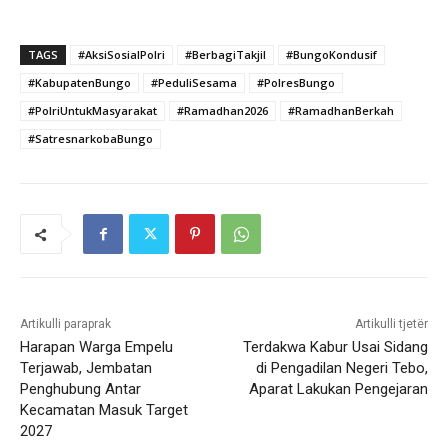
TAGS
#AksiSosialPolri
#BerbagiTakjil
#BungoKondusif
#KabupatenBungo
#PeduliSesama
#PolresBungo
#PolriUntukMasyarakat
#Ramadhan2026
#RamadhanBerkah
#SatresnarkobaBungo
Artikulli paraprak
Artikulli tjetër
Harapan Warga Empelu
Terdakwa Kabur Usai Sidang
Terjawab, Jembatan
di Pengadilan Negeri Tebo,
Penghubung Antar
Aparat Lakukan Pengejaran
Kecamatan Masuk Target
2027