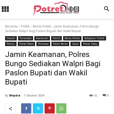
Beranda
Politik
Berita Politik
Jamin Keamanan, Polres Bungo
Sediakan Walpri Bagi Paslon Bupati dan Wakil Bupati
Daerah
Pariwisata
Keamanan
Politik
Berita Politik
Kebijakan Publik
Pemilu
Potret News
Peristiwa
Potret Berita
Sosial
Potret Today
Jamin Keamanan, Polres
Bungo Sediakan Walpri Bagi
Paslon Bupati dan Wakil
Bupati
By
Meydia
1 Oktober 2024
32
0