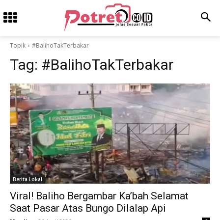
Topik
#BalihoTakTerbakar
Tag:
#BalihoTakTerbakar
Berita Lokal
Viral! Baliho Bergambar Ka’bah Selamat
Saat Pasar Atas Bungo Dilalap Api