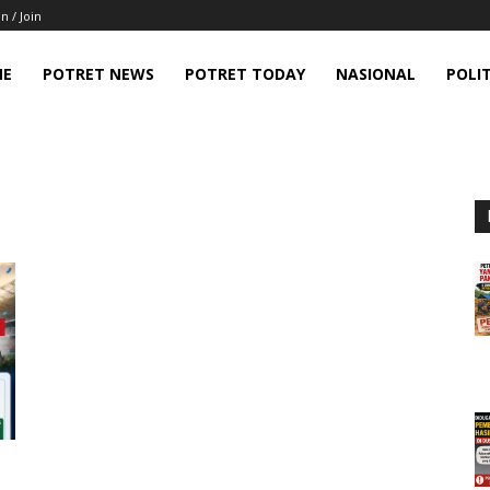
in / Join
ME
POTRET NEWS
POTRET TODAY
NASIONAL
POLIT