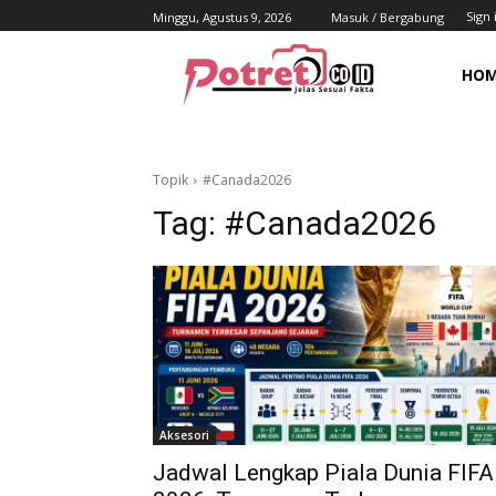
Sign 
Minggu, Agustus 9, 2026
Masuk / Bergabung
HO
Topik
#Canada2026
Tag:
#Canada2026
Aksesori
Jadwal Lengkap Piala Dunia FIFA