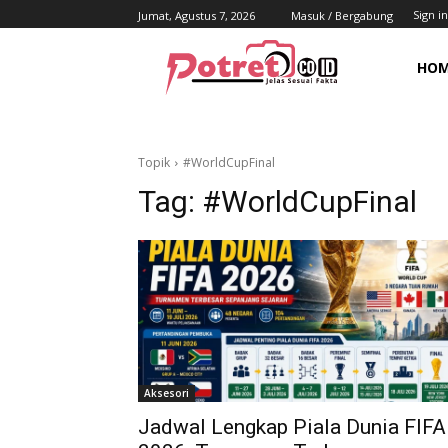
Sign in
Jumat, Agustus 7, 2026
Masuk / Bergabung
HO
Topik
#WorldCupFinal
Tag:
#WorldCupFinal
Aksesori
Jadwal Lengkap Piala Dunia FIFA