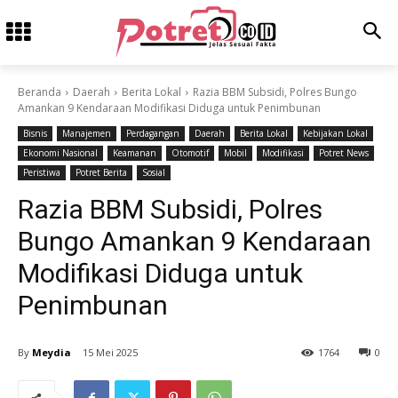
Beranda
Daerah
Berita Lokal
Razia BBM Subsidi, Polres Bungo
Amankan 9 Kendaraan Modifikasi Diduga untuk Penimbunan
Bisnis
Manajemen
Perdagangan
Daerah
Berita Lokal
Kebijakan Lokal
Ekonomi Nasional
Keamanan
Otomotif
Mobil
Modifikasi
Potret News
Peristiwa
Potret Berita
Sosial
Razia BBM Subsidi, Polres
Bungo Amankan 9 Kendaraan
Modifikasi Diduga untuk
Penimbunan
By
Meydia
15 Mei 2025
1764
0