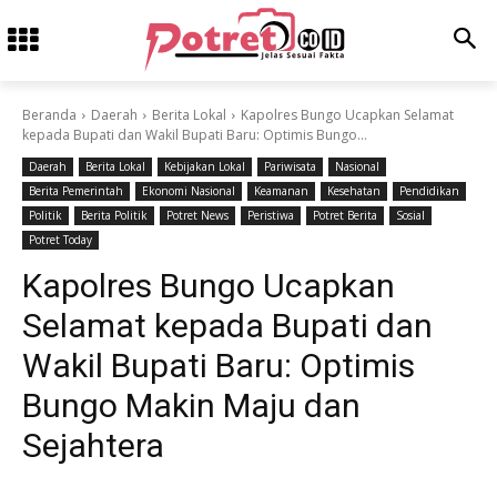
Beranda
Daerah
Berita Lokal
Kapolres Bungo Ucapkan Selamat
kepada Bupati dan Wakil Bupati Baru: Optimis Bungo...
Daerah
Berita Lokal
Kebijakan Lokal
Pariwisata
Nasional
Berita Pemerintah
Ekonomi Nasional
Keamanan
Kesehatan
Pendidikan
Politik
Berita Politik
Potret News
Peristiwa
Potret Berita
Sosial
Potret Today
Kapolres Bungo Ucapkan
Selamat kepada Bupati dan
Wakil Bupati Baru: Optimis
Bungo Makin Maju dan
Sejahtera