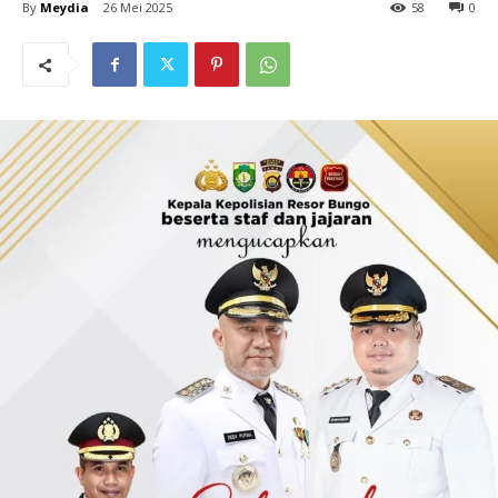
By
Meydia
26 Mei 2025
58
0