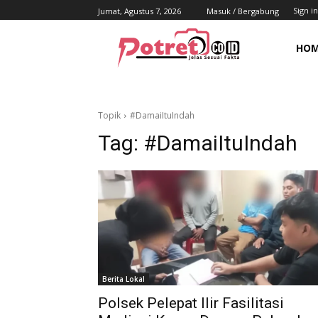
Sign in
Jumat, Agustus 7, 2026
Masuk / Bergabung
HO
Topik
#DamaiItuIndah
Tag:
#DamaiItuIndah
Berita Lokal
Polsek Pelepat Ilir Fasilitasi