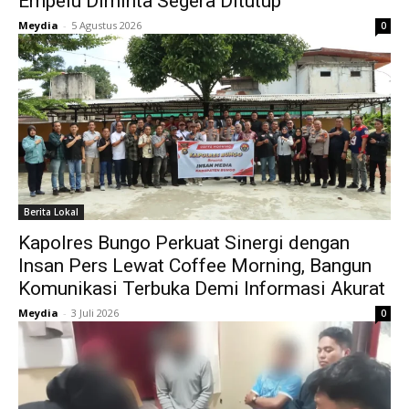
Empelu Diminta Segera Ditutup
Meydia
-
5 Agustus 2026
0
Berita Lokal
Kapolres Bungo Perkuat Sinergi dengan
Insan Pers Lewat Coffee Morning, Bangun
Komunikasi Terbuka Demi Informasi Akurat
Meydia
-
3 Juli 2026
0