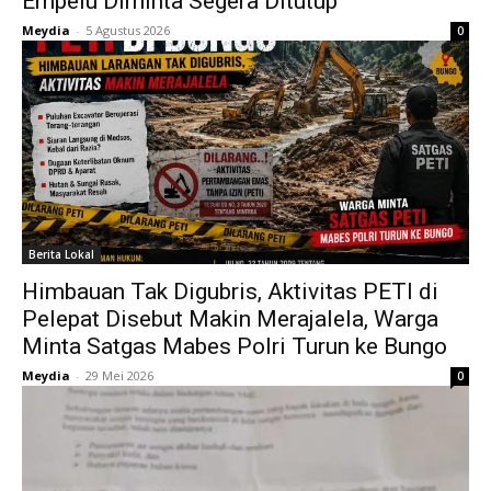
Empelu Diminta Segera Ditutup
Meydia
-
5 Agustus 2026
0
Berita Lokal
Himbauan Tak Digubris, Aktivitas PETI di
Pelepat Disebut Makin Merajalela, Warga
Minta Satgas Mabes Polri Turun ke Bungo
Meydia
-
29 Mei 2026
0