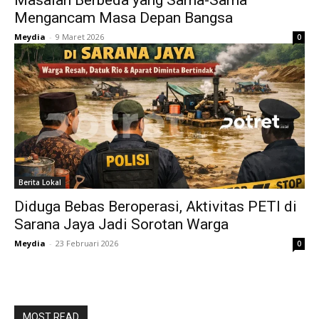
Masalah Berbeda yang Sama-Sama
Mengancam Masa Depan Bangsa
Meydia
-
9 Maret 2026
0
Berita Lokal
Diduga Bebas Beroperasi, Aktivitas PETI di
Sarana Jaya Jadi Sorotan Warga
Meydia
-
23 Februari 2026
0
MOST READ